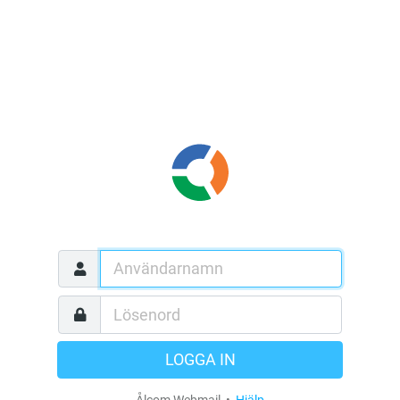
LOGGA IN
Ålcom Webmail •
Hjälp